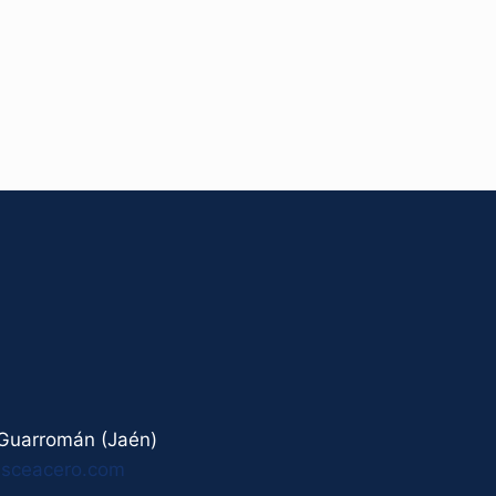
0 Guarromán (Jaén)
esceacero.com