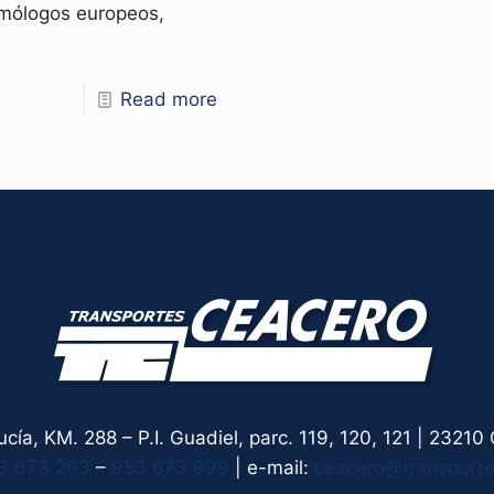
omólogos europeos,
Read more
cía, KM. 288 – P.I. Guadiel, parc. 119, 120, 121 | 2321
3 673 263
–
953 673 999
| e-mail:
ceacero@transport