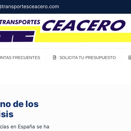
transportesceacero.com
NTAS FRECUENTES
SOLICITA TU PRESUPUESTO
uno de los
isis
ncías en España se ha