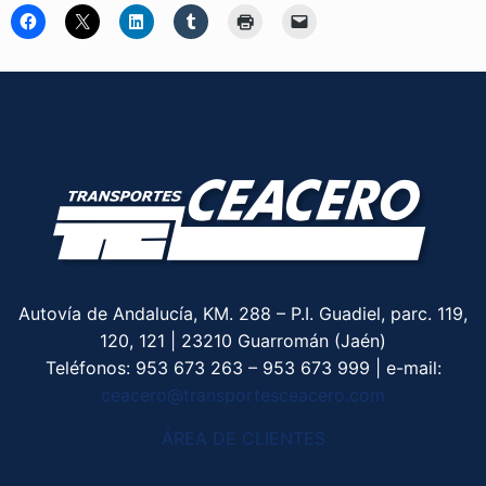
Autovía de Andalucía, KM. 288 – P.I. Guadiel, parc. 119,
120, 121 | 23210 Guarromán (Jaén)
Teléfonos:
953 673 263
–
953 673 999
| e-mail:
ceacero@transportesceacero.com
ÁREA DE CLIENTES