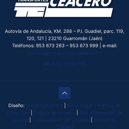
Autovía de Andalucía, KM. 288 – P.I. Guadiel, parc. 119,
120, 121 | 23210 Guarromán (Jaén)
Teléfonos:
953 673 263
–
953 673 999
| e-mail:
ceacero@transportesceacero.com
ÁREA DE CLIENTES
Diseño:
veovirtual.com
;)
|
Aviso Legal y Política de
Privacidad
|
Política de cookies
|
Más información de
cookies
|
Configuración de Cookies
|
Política de
Calidad